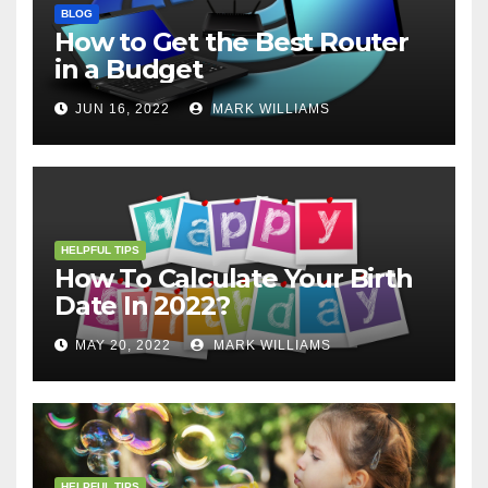
BLOG
How to Get the Best Router
in a Budget
JUN 16, 2022
MARK WILLIAMS
HELPFUL TIPS
How To Calculate Your Birth
Date In 2022?
MAY 20, 2022
MARK WILLIAMS
HELPFUL TIPS