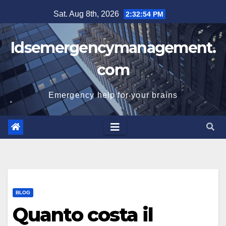
Skip
Sat. Aug 8th, 2026
2:32:55 PM
to
content
Idsemergencymanagement.
com
Emergency help for your brains
BLOG
Quanto costa il