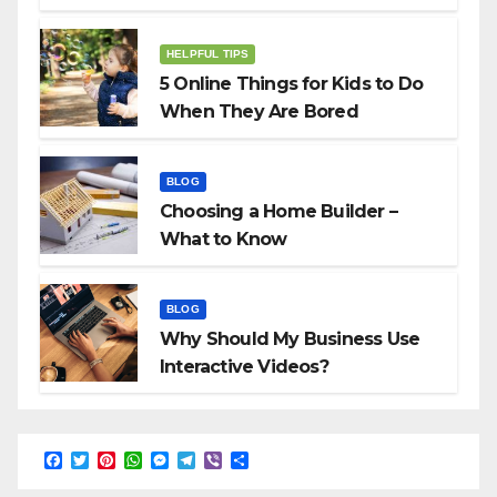
HELPFUL TIPS
5 Online Things for Kids to Do
When They Are Bored
BLOG
Choosing a Home Builder –
What to Know
BLOG
Why Should My Business Use
Interactive Videos?
F
T
P
W
M
T
V
S
a
w
i
h
e
e
i
h
c
i
n
a
s
l
b
a