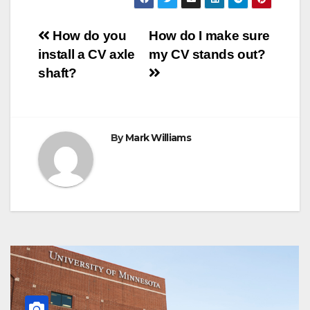
e
t
t
t
s
e
e
r
b
t
e
s
e
g
r
e
o
e
r
A
n
r
Post
o
r
e
p
g
a
How do you
How do I make sure
k
s
p
e
m
install a CV axle
my CV stands out?
t
r
navigation
shaft?
By
Mark Williams