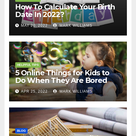
How To Calculate Your Birth
Date In 2022?
MAY 20, 2022
MARK WILLIAMS
HELPFUL TIPS
5 Online Things for Kids to
Do When They Are Bored
APR 25, 2022
MARK WILLIAMS
BLOG