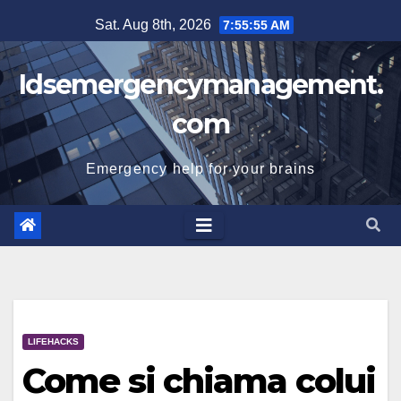
Skip
Sat. Aug 8th, 2026
7:55:56 AM
to
content
Idsemergencymanagement.
com
Emergency help for your brains
LIFEHACKS
Come si chiama colui