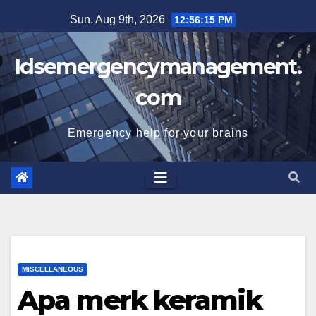
Skip
Sun. Aug 9th, 2026
12:56:16 PM
to
content
Idsemergencymanagement.
com
Emergency help for your brains
MISCELLANEOUS
Apa merk keramik