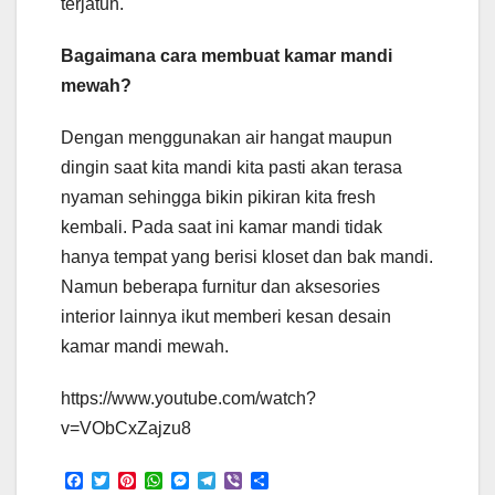
terjatuh.
Bagaimana cara membuat kamar mandi
mewah?
Dengan menggunakan air hangat maupun
dingin saat kita mandi kita pasti akan terasa
nyaman sehingga bikin pikiran kita fresh
kembali. Pada saat ini kamar mandi tidak
hanya tempat yang berisi kloset dan bak mandi.
Namun beberapa furnitur dan aksesories
interior lainnya ikut memberi kesan desain
kamar mandi mewah.
https://www.youtube.com/watch?
v=VObCxZajzu8
F
T
P
W
M
T
V
S