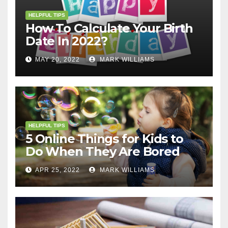
HELPFUL TIPS
How To Calculate Your Birth
Date In 2022?
MAY 20, 2022
MARK WILLIAMS
HELPFUL TIPS
5 Online Things for Kids to
Do When They Are Bored
APR 25, 2022
MARK WILLIAMS