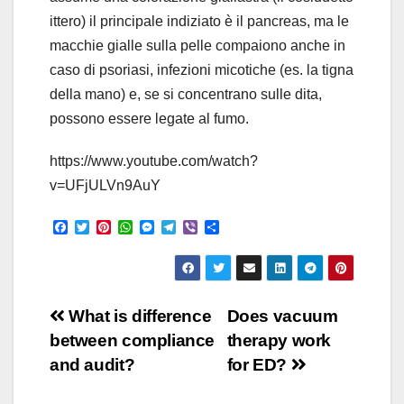
ittero) il principale indiziato è il pancreas, ma le
macchie gialle sulla pelle compaiono anche in
caso di psoriasi, infezioni micotiche (es. la tigna
della mano) e, se si concentrano sulle dita,
possono essere legate al fumo.
https://www.youtube.com/watch?
v=UFjULVn9AuY
F
T
P
W
M
T
V
S
a
w
i
h
e
e
i
h
c
i
n
a
s
l
b
a
e
t
t
t
s
e
e
r
b
t
e
s
e
g
r
e
o
e
r
A
n
r
Post
o
r
e
p
g
a
What is difference
Does vacuum
k
s
p
e
m
between compliance
therapy work
t
r
navigation
and audit?
for ED?