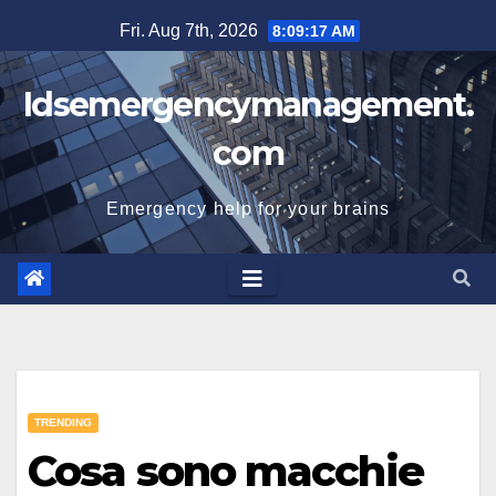
Skip
Fri. Aug 7th, 2026
8:09:18 AM
to
content
Idsemergencymanagement.
com
Emergency help for your brains
TRENDING
Cosa sono macchie