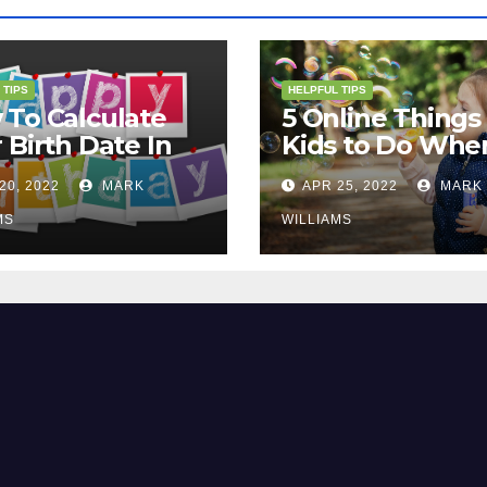
 TIPS
HELPFUL TIPS
To Calculate
5 Online Things 
 Birth Date In
Kids to Do Whe
2?
They Are Bored
20, 2022
MARK
APR 25, 2022
MARK
MS
WILLIAMS