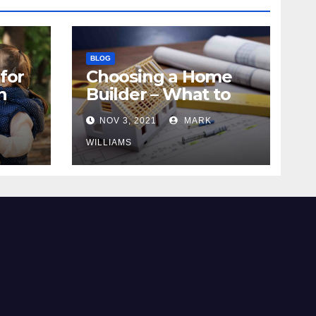
BLOG
for
Choosing a Home
n
Builder – What to
Know
NOV 3, 2021
MARK
WILLIAMS