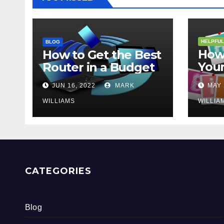
HELPFUL
BLOG
How 
How to Get the Best
Your
Router in a Budget
202
JUN 16, 2022
MARK
MAY 
WILLIAMS
WILLIA
CATEGORIES
Blog