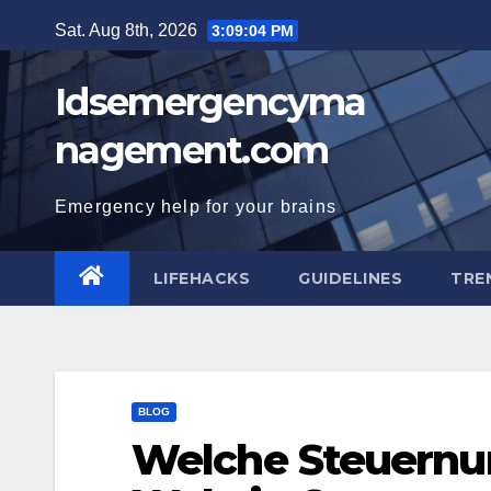
Skip
Sat. Aug 8th, 2026
3:09:05 PM
to
content
Idsemergencyma
nagement.com
Emergency help for your brains
LIFEHACKS
GUIDELINES
TRE
BLOG
Welche Steuernu