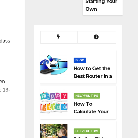
Starting Your
Own
Dropshippin
g Business
 dass
BLOG
How to Get the
Best Router in a
gen
Budget
e 13-
HELPFUL TIPS
How To
Calculate Your
Birth Date In
2022?
HELPFUL TIPS