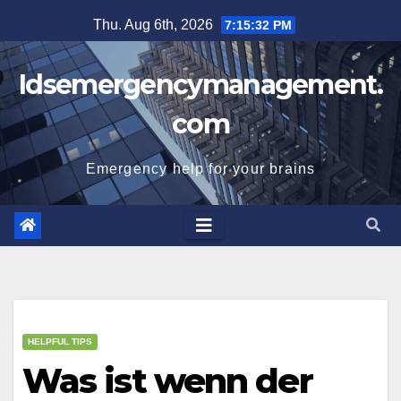
Skip
Thu. Aug 6th, 2026
7:15:33 PM
to
content
Idsemergencymanagement.
com
Emergency help for your brains
HELPFUL TIPS
Was ist wenn der