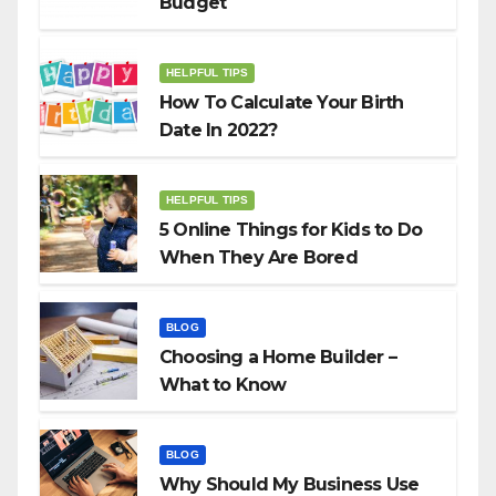
Budget
HELPFUL TIPS
How To Calculate Your Birth
Date In 2022?
HELPFUL TIPS
5 Online Things for Kids to Do
When They Are Bored
BLOG
Choosing a Home Builder –
What to Know
BLOG
Why Should My Business Use