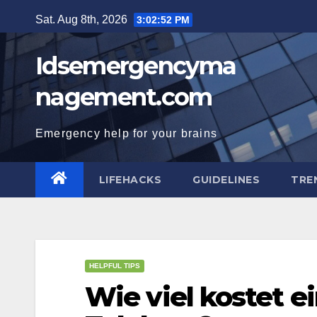
Skip
Sat. Aug 8th, 2026
3:02:53 PM
to
content
Idsemergencyma
nagement.com
Emergency help for your brains
LIFEHACKS
GUIDELINES
TRE
HELPFUL TIPS
Wie viel kostet e