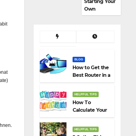
Starting Your
Own
Dropshippin
abit
g Business
BLOG
How to Get the
onat
Best Router in a
ate)
Budget
HELPFUL TIPS
How To
Calculate Your
Birth Date In
2022?
hnen.
HELPFUL TIPS