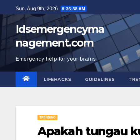
Skip
Sun. Aug 9th, 2026
9:36:39 AM
to
content
Idsemergencyma
nagement.com
Emergency help for your brains
LIFEHACKS
GUIDELINES
TRE
TRENDING
Apakah tungau ku