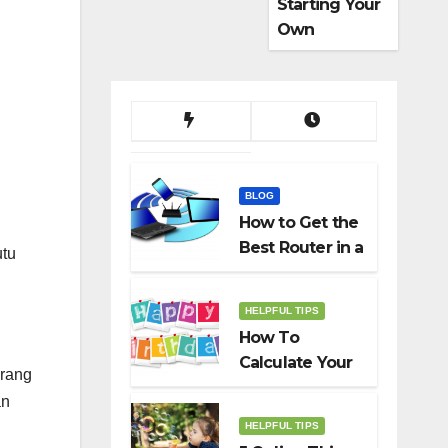
Starting Your
Own
Dropshippin
g Business
BLOG
How to Get the
Best Router in a
utu
Budget
HELPFUL TIPS
How To
Calculate Your
orang
Birth Date In
an
2022?
HELPFUL TIPS