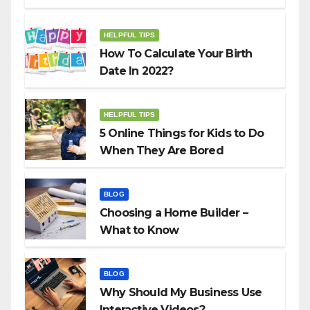
HELPFUL TIPS
How To Calculate Your Birth
Date In 2022?
HELPFUL TIPS
5 Online Things for Kids to Do
When They Are Bored
BLOG
Choosing a Home Builder –
What to Know
BLOG
Why Should My Business Use
Interactive Videos?