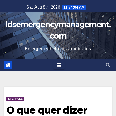
Skip
Sat. Aug 8th, 2026
11:34:04 AM
to
content
Idsemergencymanagement.
com
Emergency help for your brains
LIFEHACKS
O que quer dizer