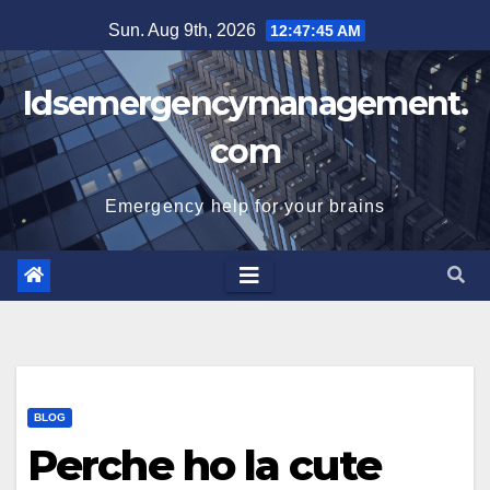
Skip
Sun. Aug 9th, 2026
12:47:46 AM
to
content
Idsemergencymanagement.
com
Emergency help for your brains
BLOG
Perche ho la cute