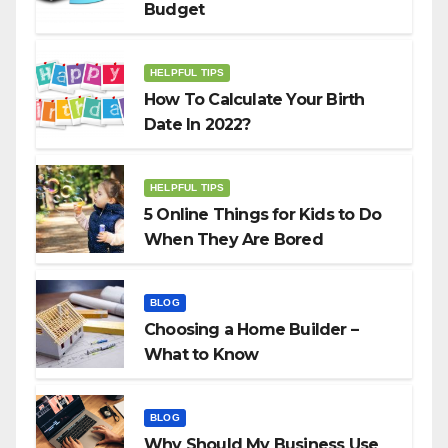
Budget
HELPFUL TIPS
How To Calculate Your Birth
Date In 2022?
HELPFUL TIPS
5 Online Things for Kids to Do
When They Are Bored
BLOG
Choosing a Home Builder –
What to Know
BLOG
Why Should My Business Use