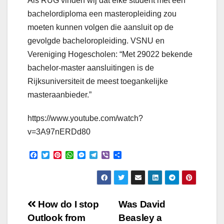
Als RUG vinden wij dat elke student met een
bachelordiploma een masteropleiding zou
moeten kunnen volgen die aansluit op de
gevolgde bacheloropleiding. VSNU en
Vereniging Hogescholen: “Met 29022 bekende
bachelor-master aansluitingen is de
Rijksuniversiteit de meest toegankelijke
masteraanbieder.”
https://www.youtube.com/watch?
v=3A97nERDd80
F
T
P
W
M
T
V
S
a
w
i
h
e
e
i
h
c
i
n
a
s
l
b
a
e
t
t
t
s
e
e
r
b
t
e
s
e
g
r
e
o
e
r
A
n
r
Post
o
r
e
p
g
a
How do I stop
Was David
k
s
p
e
m
Outlook from
Beasley a
t
r