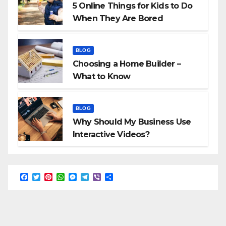
5 Online Things for Kids to Do
When They Are Bored
BLOG
Choosing a Home Builder –
What to Know
BLOG
Why Should My Business Use
Interactive Videos?
F
T
P
W
M
T
V
S
a
w
i
h
e
e
i
h
c
i
n
a
s
l
b
a
e
t
t
t
s
e
e
r
b
t
e
s
e
g
r
e
o
e
r
A
n
r
o
r
e
p
g
a