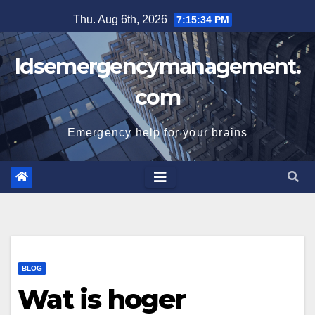
Skip
Thu. Aug 6th, 2026
7:15:34 PM
to
content
Idsemergencymanagement.
com
Emergency help for your brains
BLOG
Wat is hoger