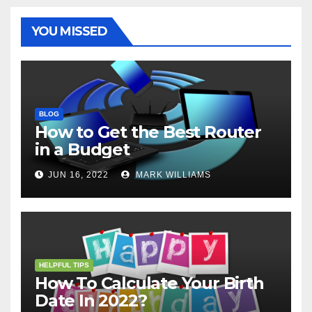
k
s
p
e
m
t
r
YOU MISSED
BLOG
How to Get the Best Router
in a Budget
JUN 16, 2022
MARK WILLIAMS
HELPFUL TIPS
How To Calculate Your Birth
Date In 2022?