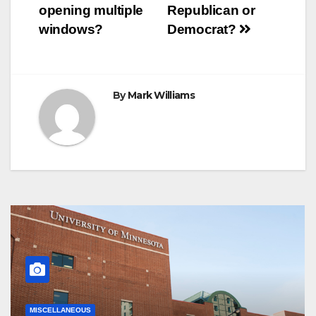
navigation
opening multiple
Republican or
windows?
Democrat?
By
Mark Williams
MISCELLANEOUS