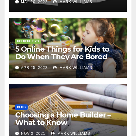
MAY 20, 2022
MARK WILLIAMS
HELPFUL TIPS
5 Online Things for Kids to
Do When They Are Bored
APR 25, 2022
MARK WILLIAMS
BLOG
Choosing a Home Builder –
What to Know
NOV 3, 2021
MARK WILLIAMS