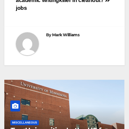
academic writing
killer in cleanout?
jobs
By
Mark Williams
MISCELLANEOUS