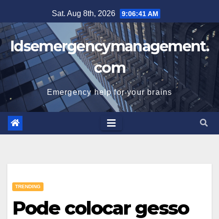
Skip
Sat. Aug 8th, 2026
9:06:42 AM
to
content
Idsemergencymanagement.
com
Emergency help for your brains
TRENDING
Pode colocar gesso