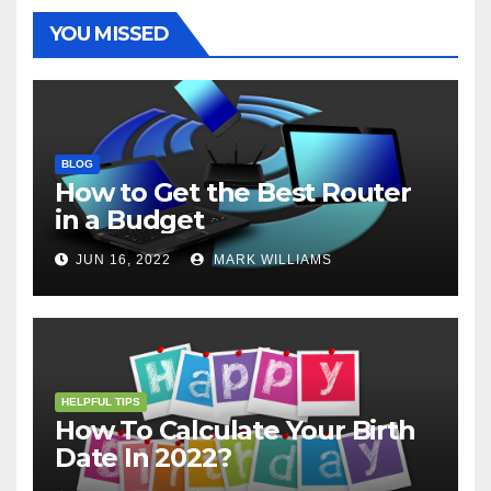
k
s
p
e
m
t
r
YOU MISSED
BLOG
How to Get the Best Router
in a Budget
JUN 16, 2022
MARK WILLIAMS
HELPFUL TIPS
How To Calculate Your Birth
Date In 2022?