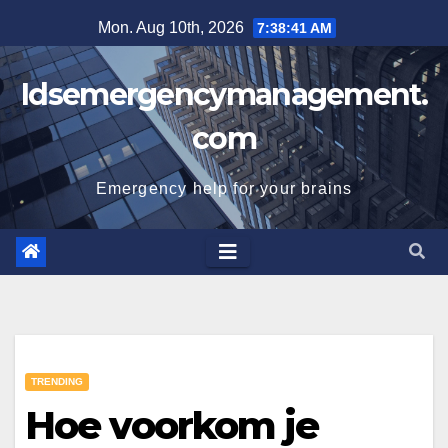
Skip
Mon. Aug 10th, 2026
7:38:41 AM
to
content
Idsemergencymanagement.
com
Emergency help for your brains
TRENDING
Hoe voorkom je