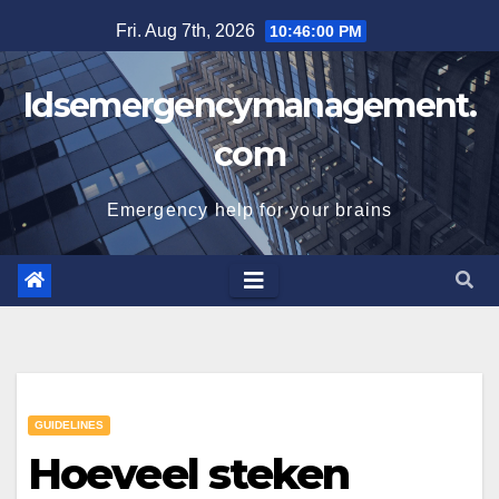
Skip
Fri. Aug 7th, 2026
10:46:01 PM
to
content
Idsemergencymanagement.
com
Emergency help for your brains
GUIDELINES
Hoeveel steken