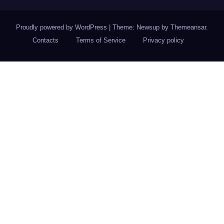
Proudly powered by WordPress
|
Theme: Newsup by
Themeansar
.
Contacts
Terms of Service
Privacy policy