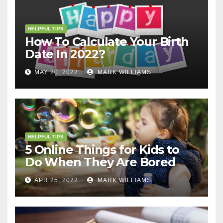
HELPFUL TIPS
How To Calculate Your Birth
Date In 2022?
MAY 20, 2022
MARK WILLIAMS
HELPFUL TIPS
5 Online Things for Kids to
Do When They Are Bored
APR 25, 2022
MARK WILLIAMS