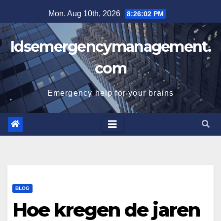
Skip
Mon. Aug 10th, 2026
8:26:03 PM
to
content
Idsemergencymanagement.
com
Emergency help for your brains
BLOG
Hoe kregen de jaren