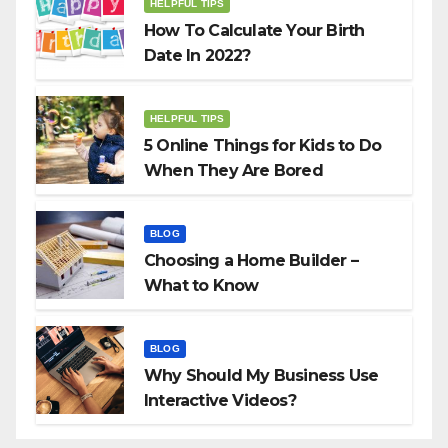
HELPFUL TIPS
How To Calculate Your Birth
Date In 2022?
HELPFUL TIPS
5 Online Things for Kids to Do
When They Are Bored
BLOG
Choosing a Home Builder –
What to Know
BLOG
Why Should My Business Use
Interactive Videos?