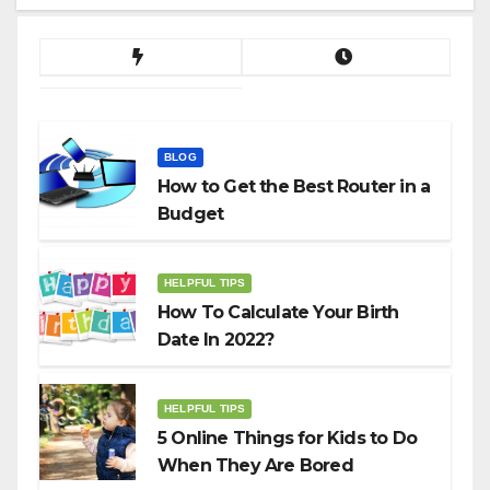
BLOG
How to Get the Best Router in a
Budget
HELPFUL TIPS
How To Calculate Your Birth
Date In 2022?
HELPFUL TIPS
5 Online Things for Kids to Do
When They Are Bored