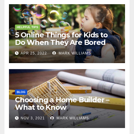
HELPFUL TIPS
5 Online Things for Kids to
Do When They Are Bored
APR 25, 2022
MARK WILLIAMS
BLOG
Choosing a Home Builder –
What to Know
NOV 3, 2021
MARK WILLIAMS